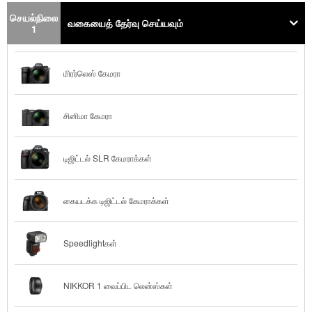
செயல்நிலை
வகையைத் தேர்வு செய்யவும்
1
மிரர்லெஸ் கேமரா
சினிமா கேமரா
டிஜிட்டல் SLR கேமராக்கள்
கையடக்க டிஜிட்டல் கேமராக்கள்
Speedlightகள்
NIKKOR 1 வைப்பிட லென்ஸ்கள்