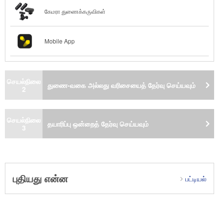
கேமரா துணைக்கருவிகள்
Mobile App
செயல்நிலை
துணை-வகை அல்லது வரிசையைத் தேர்வு செய்யவும்
2
செயல்நிலை
தயாரிப்பு ஒன்றைத் தேர்வு செய்யவும்
3
புதியது என்ன
பட்டியல்