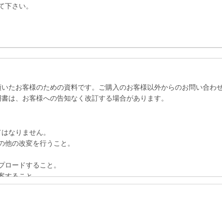
て下さい。
頂いたお客様のための資料です。ご購入のお客様以外からのお問い合わ
明書は、お客様への告知なく改訂する場合があります。
てはなりません。
その他の改変を行うこと。
ップロードすること。
翻案すること。
えて複製すること。
他の国の著作権法および国際条約の規定により保護されています。