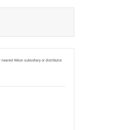
）
ご自身または第三者の損害、その他の
。予めご了承下さい。
以上
nearest Nikon subsidiary or distributor.
ikon products/ 2018/02/15/ Ver.2.0.0