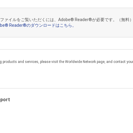
Fファイルをご覧いただくには、Adobe® Reader®が必要です。（無料
会社各社は、お客様の本説明書のダウンロードに関連して生じるお客様
obe® Reader®のダウンロードはこちら。
ん。
わせ先の、名称・所在地・電話番号等が変更されている場合があります
products and services, please visit the Worldwide Network page, and contact your 
Manuals for N
pport