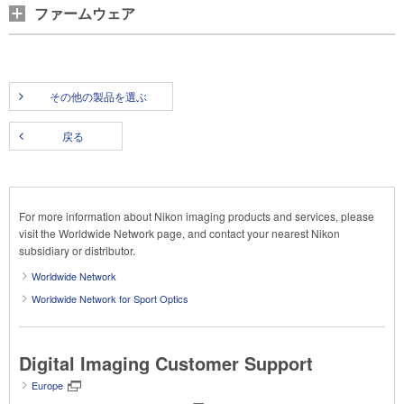
ファームウェア
その他の製品を選ぶ
戻る
For more information about Nikon imaging products and services, please
visit the Worldwide Network page, and contact your nearest Nikon
subsidiary or distributor.
Worldwide Network
Worldwide Network for Sport Optics
Digital Imaging Customer Support
Europe