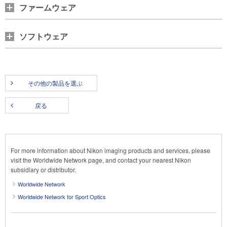
ファームウェア
ソフトウェア
その他の製品を選ぶ
戻る
For more information about Nikon imaging products and services, please
visit the Worldwide Network page, and contact your nearest Nikon
subsidiary or distributor.
Worldwide Network
Worldwide Network for Sport Optics