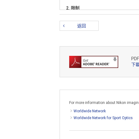
2. 限制
除非本合約中另有說明,否則您不得製
除本說明書中所包含的任何著作權、
返回
路發佈或根據本說明書或其任何部分
3. 有限擔保和聲明
在現行法律允許的最大範圍內,本說明
隱含的擔保,包括但不限於適銷性、任
PD
下載
和代理商對以下相關內容不作任何擔保
病毒。在現行法律允許的最大範圍內,
損失、業務中斷,還是由本說明書引起
或費用的可能性時也一樣。本免責聲明
4. 一般條款
For more information about Nikon imaging 
本合約在不考慮法律衝突原則的條件下
Worldwide Network
管轄權並放棄對開庭不方便等的任何
Worldwide Network for Sport Optics
合約的部分條款出於某種原因被認定失
合約主旨的所有其他合約。任何一方未
用這種條款、規定、選項、權利或補償