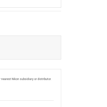
電腦傳輸到另一台電腦。您不得更改或刪
、出借、出租、抵押、轉售、散佈、網
理商明確表示不以任何形式作任何明確或
範圍內,尼康及其員工、批發商、經銷商
本說明書的操作不會中斷、不出錯或無
壞、損失或任何形式的費用,無論是利益
商和代理商事先已知發生這些損害、損失
書。
nearest Nikon subsidiary or distributor.
涉到本合約的糾紛,您在此同意日本屬人
其他合理商業手段完成訴訟服務。若本
完整合約與共識,並且廢棄和取代涉及本
項、權利或補償,不應當解釋為對今後套
合約中插入章節標題僅為方便查閱,不算