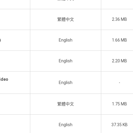
繁體中文
2.36 MB
)
English
1.66 MB
English
2.20 MB
ideo
English
-
繁體中文
1.75 MB
English
37.35 KB