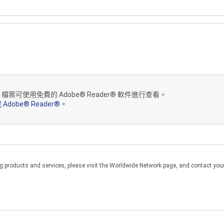
作或發佈本說明書的拷貝,也不得將本說明書以電子方式透過網路從一台
商標或其他保護聲明。您不得轉讓或以其他方式處置、修改、改編、翻譯
建立衍生性作品。
書“照原樣”提供,不提供任何擔保。尼康及其員工、批發商、經銷商和代
何特定用途的適用性或非侵權性的任何隱含擔保。在現行法律允許的最大
F 檔案可使用免費的 Adobe® Reader® 軟件進行查看。
 Adobe® Reader®。
:本說明書的效能,您可能從本說明書獲取的結果,本說明書符合您的要求,
尼康及其員工、批發商、經銷商和代理商對於任何間接、必然或偶然的損
或導致的其他損害將不承擔法律責任,即使尼康及其員工、批發商、經銷
是構成本合約的關鍵部分,且除非遵守本免責聲明,否則將無權使用本說明
products and services, please visit the Worldwide Network page, and contact your 
,受日本法律管轄並依據日本法律進行解釋。對於因本合約而引起的或牽
異議。您還同意在由本合約引起的任何訴訟中透過常規郵件或簽收投遞的
效,其他條款將不受影響且保持充分效力。本合約闡明了您與尼康之間的
堅持嚴格執行本合約的任一條款或規定,或未堅持行使此處所包含任一選
的放棄,且這種條款、規定、選項、權利或補償將繼續保持充分效力。本