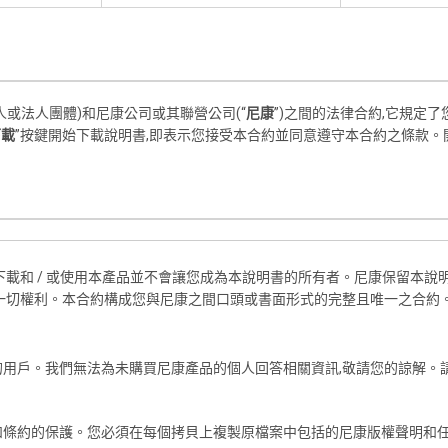
個人或法人團體)和尼康公司或其聯營公司(“
尼康
”)之間的法律合約,它規定了
下載
”按鍵開始下載說明書,即表示您接受本合約並同意遵守本合約之條款
下載和 / 或使用本產品並不會讓您成為本說明書的所有者。尼康保留本
一切權利。本合約構成您與尼康之間口頭或書面形式的完整且唯一之合約
用戶。我們無法為未購買尼康產品的個人回答相關資訊,敬請您的諒解。
和條約的保護。您必須在每個拷貝上複製原檔案中包括的尼康版權聲明和