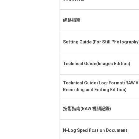
網路指南
Setting Guide (For Still Photography
Technical Guide(Images Edition)
Technical Guide (Log-Format/RAW V
Recording and Editing Edition)
技術指南(RAW 視頻記錄)
N-Log Specification Document