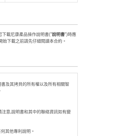
您下載尼康產品操作說明書(“
說明書
”)時應
。開始下載之前請先仔細閱讀本合約。
說明書及其拷貝的所有權以及所有相關智
。
請注意,說明書和其中的聯絡資訊如有變
任何其他專利說明。