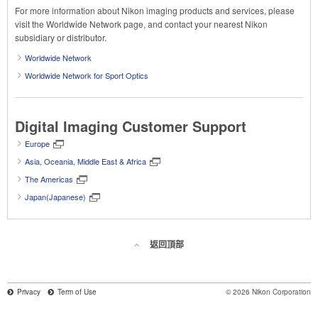
For more information about Nikon imaging products and services, please
visit the Worldwide Network page, and contact your nearest Nikon
subsidiary or distributor.
Worldwide Network
Worldwide Network for Sport Optics
Digital Imaging Customer Support
Europe
Asia, Oceania, Middle East & Africa
The Americas
Japan(Japanese)
返回頂部
Privacy
Term of Use
© 2026 Nikon Corporation