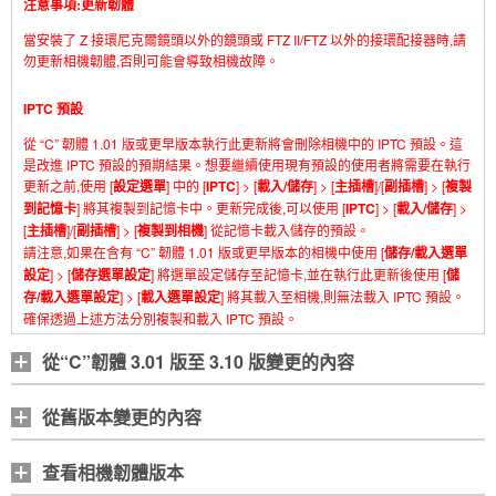
注意事項:更新韌體
當安裝了 Z 接環尼克爾鏡頭以外的鏡頭或 FTZ II/FTZ 以外的接環配接器時,請
勿更新相機韌體,否則可能會導致相機故障。
IPTC 預設
從 “C” 韌體 1.01 版或更早版本執行此更新將會刪除相機中的 IPTC 預設。這
是改進 IPTC 預設的預期結果。想要繼續使用現有預設的使用者將需要在執行
更新之前,使用 [
設定選單
] 中的 [
IPTC
] > [
載入/儲存
] > [
主插槽
]/[
副插槽
] > [
複製
到記憶卡
] 將其複製到記憶卡中。更新完成後,可以使用 [
IPTC
] > [
載入/儲存
] >
[
主插槽
]/[
副插槽
] > [
複製到相機
] 從記憶卡載入儲存的預設。
請注意,如果在含有 “C” 韌體 1.01 版或更早版本的相機中使用 [
儲存/載入選單
設定
] > [
儲存選單設定
] 將選單設定儲存至記憶卡,並在執行此更新後使用 [
儲
存/載入選單設定
] > [
載入選單設定
] 將其載入至相機,則無法載入 IPTC 預設。
確保透過上述方法分別複製和載入 IPTC 預設。
從“C”韌體 3.01 版至 3.10 版變更的內容
從舊版本變更的內容
查看相機韌體版本