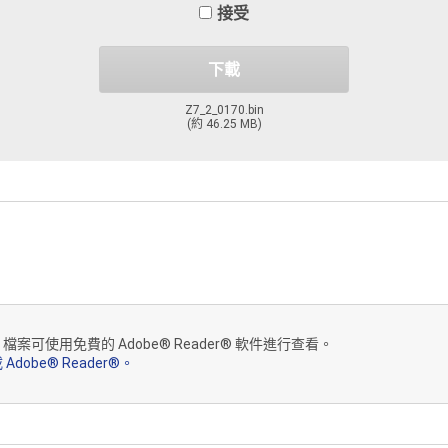
接受
下載和 / 或使用本產品並不會讓您成為本軟件的所有者。尼康和 / 或尼
下載
保留本合約中未授予的一切權利。本合約構成您和尼康或任何尼康聯營公司
Z7_2_0170.bin
(約 46.25 MB)
權且永久性的(第 1、3 部分條款的規定)權限:
/ 或儲存媒體上複製本軟件,用於為以上產品安裝本軟件;
F 檔案可使用免費的 Adobe® Reader® 軟件進行查看。
 Adobe® Reader®。
本軟件並將其用於以上產品;
份本軟件的拷貝並僅將其用於備份目的。