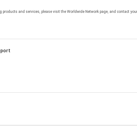
products and services, please visit the Worldwide Network page, and contact your 
服器或者大型主機或迷你電腦上的模擬時使用本軟件;只有在無法由其他電
台電腦上使用本軟件。
和條約的保護。您必須在每個拷貝上複製原檔案中包括的尼康版權聲明和
pport
得製作或發佈本軟件的拷貝,也不得將本軟件以電子方式透過網路從一台電
允許,否則您不得對本軟件進行反向編譯、反向工程或反彙編,也不得將本
、商標或其他保護聲明。您不得轉讓或以其他方式處置、修改、改編、翻
件任何部分建立衍生作品。