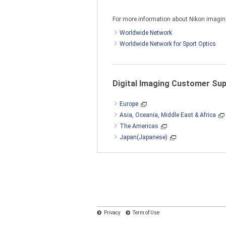
For more information about Nikon imaging 
不得在連線到多個系統、網路、伺
您才能在連線到網路或伺服器的單
Worldwide Network
Worldwide Network for Sport Optics
本軟件受日本版權法及國際版權法
Digital Imaging Customer Su
Europe
2. 限制
Asia, Oceania, Middle East & Africa
The Americas
Japan(Japanese)
除非本合約中另有說明,否則您不
業機密,為保護這些機密,除非法律
更改或刪除本軟件包含的任何版權
佈、網路發佈或根據本軟件或本軟
Privacy
Term of Use
3. 期限