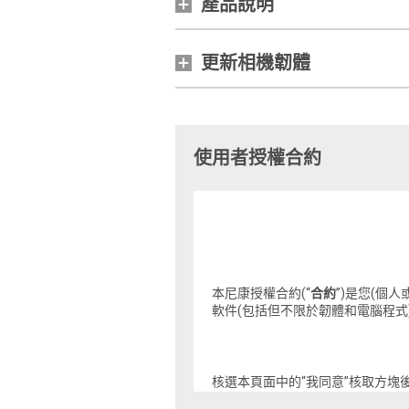
產品說明
更新相機韌體
使用者授權合約
本尼康授權合約(“
合約
”)是您(個人
軟件(包括但不限於韌體和電腦程式);
核選本頁面中的“我同意”核取方塊
條款,您將無權下載本軟件。