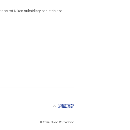
nearest Nikon subsidiary or distributor.
腦透過網路或伺服器存取本軟件時,
任何其他專利說明。
腦傳輸到另一台電腦。本軟件包含商
軟件轉換為可人為理解的形式。您不得
譯、出借、出租、抵押、轉售、散
返回頂部
© 2026 Nikon Corporation