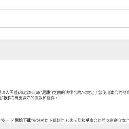
或法人團體)和尼康公司(“
尼康
”)之間的法律合約,它規定了您使用本合約隨
“
軟件
”)時應遵守的條款和條件。
後按一下“
開始下載
”按鍵開始下載軟件,即表示您接受本合約並同意遵守本