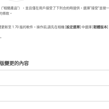
“相關產品”），並且僅在用戶接受了下列合約時提供。選擇“接受”並按一
約條款。
韌體更新至 1.70 版的軟件。操作前,請先在相機 [
設定選單
] 中選擇 [
韌體版本
。
70 版變更的內容