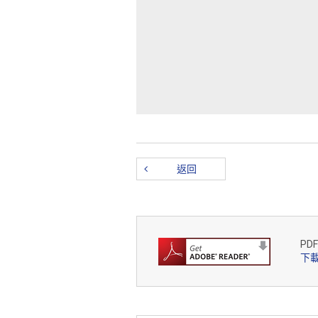
本權限不隨本軟件一起出售,購買、
權以及所有相關智慧財產權,並且
的完整專屬合約。
1. 權限的授予
返回
尼康在此授予您下列非專有、不可再授
a) 在一 (1) 台您所有的電腦和 
PD
下載
b) 按照本網站上的安裝程式安裝
c) 以機器可讀形式製作一 (1) 