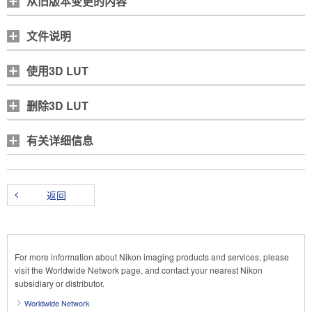
从旧版本变更的内容
文件说明
使用3D LUT
删除3D LUT
有关详细信息
返回
For more information about Nikon imaging products and services, please
visit the Worldwide Network page, and contact your nearest Nikon
subsidiary or distributor.
Worldwide Network