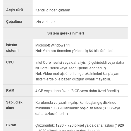
Arşiv türü
Kendiliğinden çıkaran
Çoğaltma
İzin verilmez
Sistem gereksinimleri
İşletim
Microsoft Windows 11
sistemi
Not: Yalnızca önceden yüklenmiş 64 bit sürümleri.
CPU
Intel Core i serisi veya daha iyisi (6 çekirdekli veya daha
iyi Core i serisi veya Xeon işlemciler önerilir)
Not: Video metrajı, önerilen gereksinimleri karşılayan
sistemlerde bile bazen düzgün oynatılmayabilir.
RAM
4 GB veya daha üzeri (8 GB veya daha üzeri önerilir)
Sabit disk
Kurulumda ve yazılım çalışırken başlangıç diskinde
alanı
minimum 1 GB kullanılabilir boş disk alanı (3 GB veya
daha fazlası önerilir)
Ekran
Çözünürlük: 1280 × 720 piksel ya da daha fazlası (1920
× 1080 piksel ya da daha fazlası önerilir)