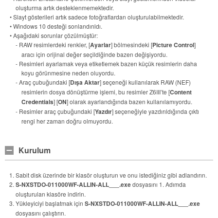
oluşturma artık desteklenmemektedir.
• Slayt gösterileri artık sadece fotoğraflardan oluşturulabilmektedir.
• Windows 10 desteği sonlandırıldı.
• Aşağıdaki sorunlar çözülmüştür:
- RAW resimlerdeki renkler, [
Ayarlar
] bölmesindeki [
Picture Control
]
aracı için orijinal değer seçildiğinde bazen değişiyordu.
- Resimleri ayarlamak veya etiketlemek bazen küçük resimlerin daha
koyu görünmesine neden oluyordu.
- Araç çubuğundaki [
Dışa Aktar
] seçeneği kullanılarak RAW (NEF)
resimlerin dosya dönüştürme işlemi, bu resimler Z6III’te [
Content
Credentials
] [
ON
] olarak ayarlandığında bazen kullanılamıyordu.
- Resimler araç çubuğundaki [
Yazdır
] seçeneğiyle yazdırıldığında çıktı
rengi her zaman doğru olmuyordu.
Kurulum
Sabit disk üzerinde bir klasör oluşturun ve onu istediğiniz gibi adlandırın.
S-NXSTDO-011000WF-ALLIN-ALL___.exe
dosyasını 1. Adımda
oluşturulan klasöre indirin.
Yükleyiciyi başlatmak için
S-NXSTDO-011000WF-ALLIN-ALL___.exe
dosyasını çalıştırın.