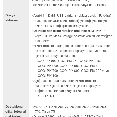
Renkler: 24 bit renk (Gerçek Renk) veya daha fazlası
Dosya
•
Arabirim
: Dahili USB bağlantı noktası gerekir. Fotoğraf
aktarımı
makinesi bir USB soketi aracılığıyla bağlıysa dosya
aktarımı beklendiği gibi çalışmayabilir.
•
Desteklenen dijital fotoğraf makineleri
: MTP/PTP
veya PTP ve Mass Storage destekleyen Nikon fotoğraf
makineleri.
• Nikon Transfer 2 aşağıda listelenen fotoğraf makineleri
ile kullanılamaz. Resimleri bilgisayara kopyalamak
için bir kart okuyucu kullanın.
- COOLPIX 990, COOLPIX 950, COOLPIX 910,
COOLPIX 900, COOLPIX 880, COOLPIX 800,
COOLPIX 700, COOLPIX 600, COOLPIX 300 veya
COOLPIX 100
• Aşağıdaki fotoğraf makineleri Nikon Transfer 2
kullanılarak görüntü aktarımı için bir bilgisayara
bağlanamaz. Bir kart okuyucu kullanın.
- D1, D1X, D1H
Desteklenen
• Z9, Z8, Z6III, Z7II, Z6II, Z7, Z6, Z5II, Z5, Zf, Z50II, Z50,
dijital fotoğraf
Z30, Zfc ve ZR
makineleri
• D1’den (1999’da piyasaya sürüldü) D780’e (Ocak