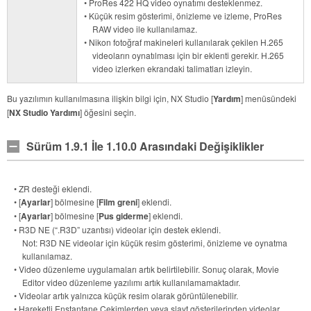
• ProRes 422 HQ video oynatımı desteklenmez.
• Küçük resim gösterimi, önizleme ve izleme, ProRes
RAW video ile kullanılamaz.
• Nikon fotoğraf makineleri kullanılarak çekilen H.265
videoların oynatılması için bir eklenti gerekir. H.265
video izlerken ekrandaki talimatları izleyin.
Bu yazılımın kullanılmasına ilişkin bilgi için, NX Studio [
Yardım
] menüsündeki
[
NX Studio Yardımı
] öğesini seçin.
Sürüm 1.9.1 İle 1.10.0 Arasındaki Değişiklikler
• ZR desteği eklendi.
• [
Ayarlar
] bölmesine [
Film greni
] eklendi.
• [
Ayarlar
] bölmesine [
Pus giderme
] eklendi.
• R3D NE (“.R3D” uzantısı) videolar için destek eklendi.
Not: R3D NE videolar için küçük resim gösterimi, önizleme ve oynatma
kullanılamaz.
• Video düzenleme uygulamaları artık belirtilebilir. Sonuç olarak, Movie
Editor video düzenleme yazılımı artık kullanılamamaktadır.
• Videolar artık yalnızca küçük resim olarak görüntülenebilir.
• Hareketli Enstantane Çekimlerden veya slayt gösterilerinden videolar