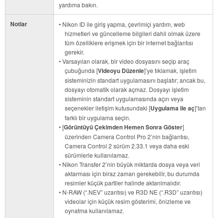
yardıma bakın.
Notlar
• Nikon ID ile giriş yapma, çevrimiçi yardım, web
hizmetleri ve güncelleme bilgileri dahil olmak üzere
tüm özelliklere erişmek için bir internet bağlantısı
gerekir.
• Varsayılan olarak, bir video dosyasını seçip araç
çubuğunda [
Videoyu Düzenle
]’ye tıklamak, işletim
sisteminizin standart uygulamasını başlatır; ancak bu,
dosyayı otomatik olarak açmaz. Dosyayı işletim
sisteminin standart uygulamasında açın veya
seçenekler iletişim kutusundaki [
Uygulama ile aç
]’tan
farklı bir uygulama seçin.
• [
Görüntüyü Çekimden Hemen Sonra Göster
]
üzerinden Camera Control Pro 2’nin bağlantısı,
Camera Control 2 sürüm 2.33.1 veya daha eski
sürümlerle kullanılamaz.
• Nikon Transfer 2’nin büyük miktarda dosya veya veri
aktarması için biraz zaman gerekebilir, bu durumda
resimler küçük partiler halinde aktarılmalıdır.
• N-RAW (“.NEV” uzantısı) ve R3D NE (“.R3D” uzantısı)
videolar için küçük resim gösterimi, önizleme ve
oynatma kullanılamaz.