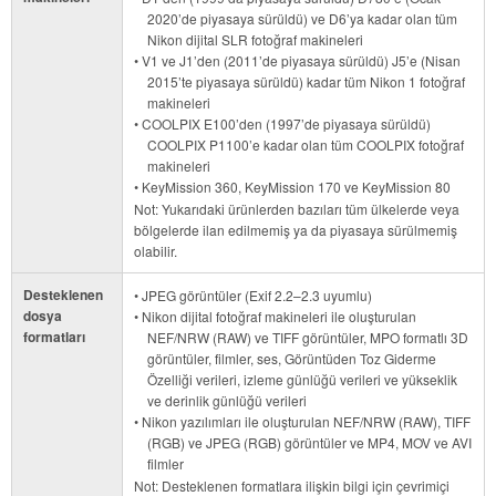
2020’de piyasaya sürüldü) ve D6’ya kadar olan tüm
Nikon dijital SLR fotoğraf makineleri
• V1 ve J1’den (2011’de piyasaya sürüldü) J5’e (Nisan
2015’te piyasaya sürüldü) kadar tüm Nikon 1 fotoğraf
makineleri
• COOLPIX E100’den (1997’de piyasaya sürüldü)
COOLPIX P1100’e kadar olan tüm COOLPIX fotoğraf
makineleri
• KeyMission 360, KeyMission 170 ve KeyMission 80
Not: Yukarıdaki ürünlerden bazıları tüm ülkelerde veya
bölgelerde ilan edilmemiş ya da piyasaya sürülmemiş
olabilir.
Desteklenen
• JPEG görüntüler (Exif 2.2–2.3 uyumlu)
dosya
• Nikon dijital fotoğraf makineleri ile oluşturulan
formatları
NEF/NRW (RAW) ve TIFF görüntüler, MPO formatlı 3D
görüntüler, filmler, ses, Görüntüden Toz Giderme
Özelliği verileri, izleme günlüğü verileri ve yükseklik
ve derinlik günlüğü verileri
• Nikon yazılımları ile oluşturulan NEF/NRW (RAW), TIFF
(RGB) ve JPEG (RGB) görüntüler ve MP4, MOV ve AVI
filmler
Not: Desteklenen formatlara ilişkin bilgi için çevrimiçi