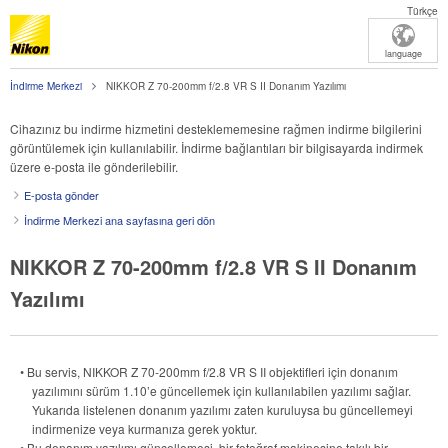
Türkçe
language
İndirme Merkezi
NIKKOR Z 70-200mm f/2.8 VR S II Donanım Yazılımı
Cihazınız bu indirme hizmetini desteklememesine rağmen indirme bilgilerini
görüntülemek için kullanılabilir. İndirme bağlantıları bir bilgisayarda indirmek
üzere e-posta ile gönderilebilir.
E-posta gönder
İndirme Merkezi ana sayfasına geri dön
NIKKOR Z 70-200mm f/2.8 VR S II Donanım
Yazılımı
• Bu servis,
NIKKOR Z 70-200mm f/2.8 VR S II
objektifleri için donanım
yazılımını sürüm 1.10’e güncellemek için kullanılabilen yazılımı sağlar.
Yukarıda listelenen donanım yazılımı zaten kuruluysa bu güncellemeyi
indirmenize veya kurmanıza gerek yoktur.
• Bu donanım yazılımı güncellemesi, bir fotoğraf makinesine takılı bir