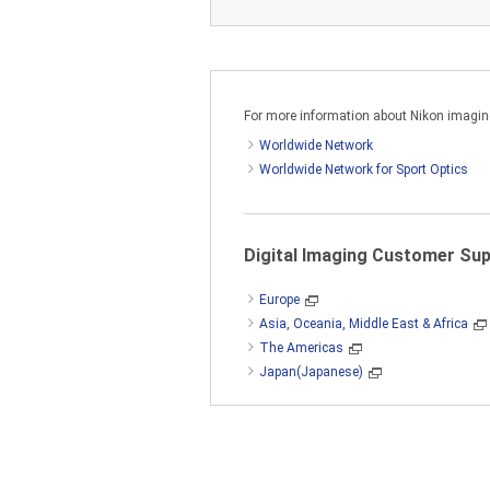
associada da Nikon, relativamen
1. CONCESSÃO DE LICENÇA
For more information about Nikon imaging 
Worldwide Network
Worldwide Network for Sport Optics
A Nikon concede-lhe uma licença 
seus computadores. A fim de ins
usuário final que acompanha o 
Digital Imaging Customer Su
Europe
O SOFTWARE está protegido pelas l
Asia, Oceania, Middle East & Africa
deverá reproduzir, em cada cópia,
The Americas
original.
Japan(Japanese)
2. RESTRIÇÕES