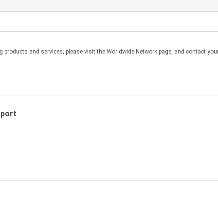
te ao SOFTWARE.
products and services, please visit the Worldwide Network page, and contact your 
não exclusiva, não sublicenciável e limitada para baixar uma (1) cópi
talar e usar o SOFTWARE baixado, você terá de concordar separadame
SOFTWARE e que será apresentado quando você instalar o SOFTWARE.
pport
eis de direitos autorais do Japão e pelas leis e tratados de direitos 
 o aviso de direitos autorias da Nikon e quaisquer outras informaçõe