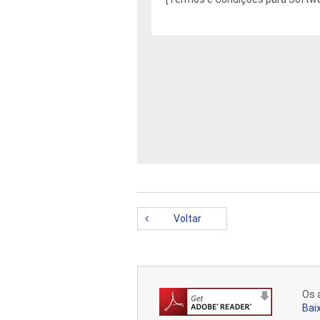
Estes dados são protegidos por u
com o download. Ao continuar co
Os presentes Termos e Condições
única) e a Nikon Corporation ("N
acompanha este Acordo e que incl
Ao selecionar "Concordo - Inicia
Voltar
Acordo. Se você não concordar c
Esta licença não constitui um v
produto, download e/ou uso. A N
Os 
de todos os direitos de propried
Bai
abrigo deste Acordo. Este Acordo 