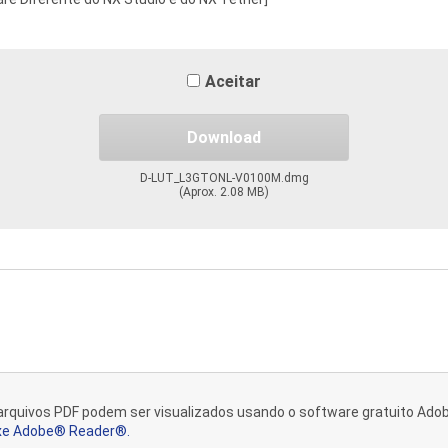
m Acordo de Licença da Nikon. Certifique-se de ler o seguinte Acordo 
Aceitar
m o download, você exprime a sua concordância com os termos deste
Download
 de Download ("Acordo") constituem um acordo legal entre você (sej
D-LUT_L3GTONL-V0100M.dmg
ikon") que define os termos e condições que regem o download do sof
(Aprox. 2.08 MB)
ui software de computador e pode incluir documentação "online" ou e
r download", você exprime a sua aceitação deste Acordo e concorda em
om os termos deste Acordo, não está autorizado a baixar o SOFTWAR
enda do SOFTWARE e você não se tornará proprietário do SOFTWARE atr
ikon e/ou os licenciantes da Nikon retêm a propriedade do SOFTWARE,
arquivos PDF podem ser visualizados usando o software gratuito Ad
ade intelectual relacionados, e reservam-se todos os direitos não co
xe Adobe® Reader®.
constitui o acordo exclusivo e completo, oral ou escrito, entre você 