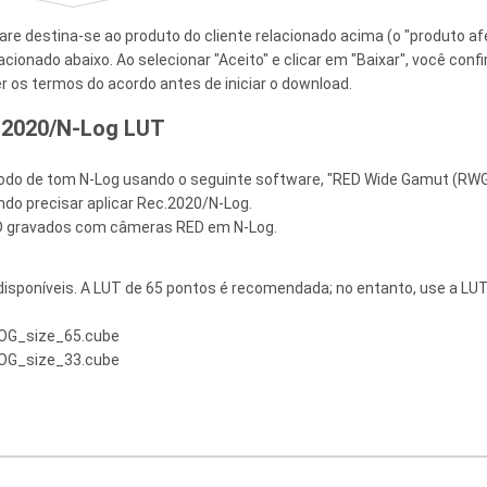
re destina-se ao produto do cliente relacionado acima (o "produto af
ionado abaixo. Ao selecionar "Aceito" e clicar em "Baixar", você conf
r os termos do acordo antes de iniciar o download.
c2020/N-Log LUT
odo de tom N-Log usando o seguinte software, "RED Wide Gamut (RWG
do precisar aplicar Rec.2020/N-Log.
3D gravados com câmeras RED em N-Log.
isponíveis. A LUT de 65 pontos é recomendada; no entanto, use a LU
OG_size_65.cube
OG_size_33.cube