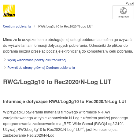
Polski
language
Centrum pobierania
RWG/Log3g10 to Rec2020/N-Log LUT
Mimo że to urządzenie nie obsługuje tej usługi pobierania, można go używać
do wyświetlania informacji dotyczących pobierania. Odnośniki do plików do
pobrania można przesłać pocztą elektroniczną do komputera w celu pobrania.
Wyślij wiadomość poczty elektronicznej
Powrót do strony głównej Centrum pobierania
RWG/Log3g10 to Rec2020/N-Log LUT
Informacje dotyczące RWG/Log3g10 to Rec2020/N-Log LUT
W przypadku otwierania materiału filmowego w formacie N-RAW
zarejestrowanego w trybie zabarwienia N-Log z użyciem poniżej podanego
oprogramowania zastosowanie ma „RED Wide Gamut (RWG)/Log3G10”.
*
Używaj „RWG/Log3g10 to Rec2020/N-Log” LUT
, jeśli konieczne jest
zastosowanie Rec.2020/N-Log.