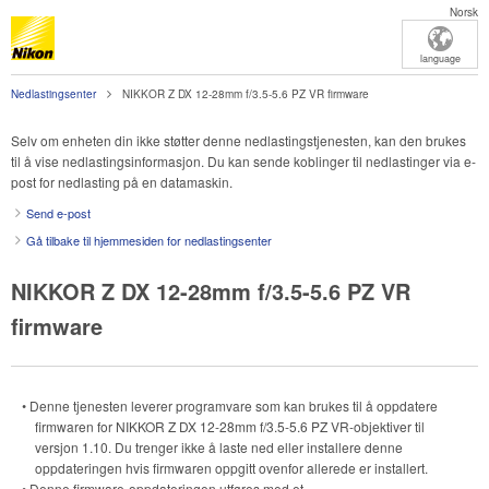
Norsk
language
Nedlastingsenter
NIKKOR Z DX 12-28mm f/3.5-5.6 PZ VR firmware
Selv om enheten din ikke støtter denne nedlastingstjenesten, kan den brukes
til å vise nedlastingsinformasjon. Du kan sende koblinger til nedlastinger via e-
post for nedlasting på en datamaskin.
Send e-post
Gå tilbake til hjemmesiden for nedlastingsenter
NIKKOR Z DX 12-28mm f/3.5-5.6 PZ VR
firmware
• Denne tjenesten leverer programvare som kan brukes til å oppdatere
firmwaren for
NIKKOR Z DX 12-28mm f/3.5-5.6 PZ VR
-objektiver til
versjon 1.10. Du trenger ikke å laste ned eller installere denne
oppdateringen hvis firmwaren oppgitt ovenfor allerede er installert.
• Denne firmware-oppdateringen utføres med et