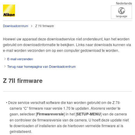
Nederlands
language
Downloadcentrum
Z 7II firmware
Hoewel uw apparaat deze downloadservice niet ondersteunt, kan het worden
gebruikt om downloadinformatie te bekijken. Links naar downloads kunnen via
e-mail worden verzonden om op een computer gedownload te worden.
E-mail verzenden
Terug naar homepagina van Downloadcentrum
Z 7II firmware
• Deze service verschaft software die kan worden gebruikt om de Z 7II-
camera “C” firmware naar versie 1.70 te updaten. Alvorens verder te
gaan, selecteer [
Firmwareversie
] in het [
SETUP-MENU
] van de camera
en controleer de firmwareversie van de camera. U hoeft deze update niet
te downloaden of installeren als de hierboven vermelde firmware al is
geïnstalleerd.