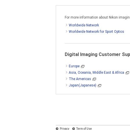
c) 백업 전용으로 컴퓨터에서 읽을 
For more information about Nikon imaging 
Worldwide Network
사용자는 여러 시스템, 네트워크, 
Worldwide Network for Sport Optics
단, 네트워크 또는 서버를 통해 다
트웨어를 사용할 수 있습니다.
Digital Imaging Customer Su
이 소프트웨어는 일본 저작권법과 국제
Europe
에 그대로 복제해야 합니다.
Asia, Oceania, Middle East & Africa
The Americas
Japan(Japanese)
2. 제한사항
이 계약에 달리 명시된 경우를 제
소프트웨어에는 영업 비밀이 포함되
지니어링, 디스어셈블하거나 소프트웨
Privacy
Term of Use