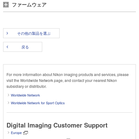
ファームウェア
その他の製品を選ぶ
戻る
For more information about Nikon imaging products and services, please
visit the Worldwide Network page, and contact your nearest Nikon
subsidiary or distributor.
Worldwide Network
Worldwide Network for Sport Optics
Digital Imaging Customer Support
Europe