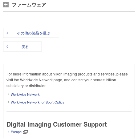
ファームウェア
その他の製品を選ぶ
戻る
For more information about Nikon imaging products and services, please
visit the Worldwide Network page, and contact your nearest Nikon
subsidiary or distributor.
Worldwide Network
Worldwide Network for Sport Optics
Digital Imaging Customer Support
Europe