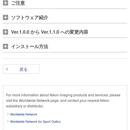
ご注意
ソフトウェア紹介
Ver.1.0.0 から Ver.1.1.0 への変更内容
インストール方法
戻る
For more information about Nikon imaging products and services, please
visit the Worldwide Network page, and contact your nearest Nikon
subsidiary or distributor.
Worldwide Network
Worldwide Network for Sport Optics