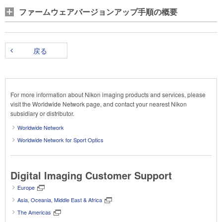
ファームウェアバージョンアップ手順の概要
戻る
For more information about Nikon imaging products and services, please
visit the Worldwide Network page, and contact your nearest Nikon
subsidiary or distributor.
Worldwide Network
Worldwide Network for Sport Optics
Digital Imaging Customer Support
Europe
Asia, Oceania, Middle East & Africa
The Americas