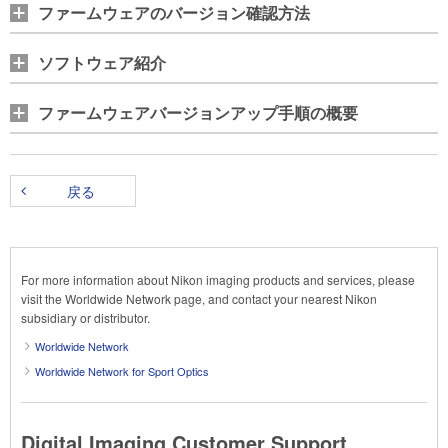
ファームウェアのバージョン確認方法
ソフトウェア紹介
ファームウェアバージョンアップ手順の概要
戻る
For more information about Nikon imaging products and services, please
visit the Worldwide Network page, and contact your nearest Nikon
subsidiary or distributor.
Worldwide Network
Worldwide Network for Sport Optics
Digital Imaging Customer Support