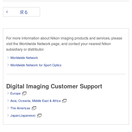
戻る
For more information about Nikon imaging products and services, please
visit the Worldwide Network page, and contact your nearest Nikon
subsidiary or distributor.
Worldwide Network
Worldwide Network for Sport Optics
Digital Imaging Customer Support
Europe
Asia, Oceania, Middle East & Africa
The Americas
Japan(Japanese)