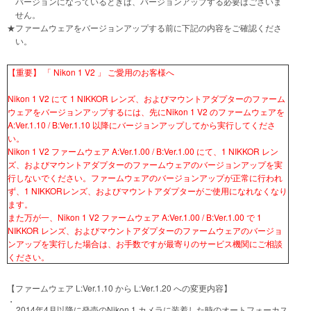
バージョンになっているときは、バージョンアップする必要はございま
せん。
★
ファームウェアをバージョンアップする前に下記の内容をご確認くださ
い。
【重要】 「 Nikon 1 V2 」 ご愛用のお客様へ
Nikon 1 V2 にて 1 NIKKOR レンズ、およびマウントアダプターのファーム
ウェアをバージョンアップするには、先にNikon 1 V2 のファームウェアを
A:Ver.1.10 / B:Ver.1.10 以降にバージョンアップしてから実行してくださ
い。
Nikon 1 V2 ファームウェア A:Ver.1.00 / B:Ver.1.00 にて、1 NIKKOR レン
ズ、およびマウントアダプターのファームウェアのバージョンアップを実
行しないでください。ファームウェアのバージョンアップが正常に行われ
ず、1 NIKKORレンズ、およびマウントアダプターがご使用になれなくなり
ます。
また万が一、Nikon 1 V2 ファームウェア A:Ver.1.00 / B:Ver.1.00 で 1
NIKKOR レンズ、およびマウントアダプターのファームウェアのバージョ
ンアップを実行した場合は、お手数ですが最寄りのサービス機関にご相談
ください。
【ファームウェア L:Ver.1.10 から L:Ver.1.20 への変更内容】
・
2014年4月以降に発売のNikon 1 カメラに装着した時のオートフォーカス