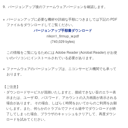
9.
バージョンアップ後のファームウェアバージョンを確認します。
※
バージョンアップに必要な機材や詳細な手順につきましては下記の PDF
ファイルをダウンロードしてご覧ください。
バージョンアップ手順書ダウンロード
nikon1_firmup_w.pdf
(740,029 bytes)
この情報をご覧になるためには Adobe Reader (Acrobat Reader) がお使
いのパソコンにインストールされている必要があります。
※
ファームウェアのバージョンアップは、ニコンサービス機関でも承って
おります。
【ご注意】
・
ダウンロードサービスが混雑いたしますと、接続できない旨のエラー表
示または、ユーザ ID、パスワード、アカウントの入力画面が表示される
場合があります。 その場合、しばらく時間をおいてからのご利用をお願
いします。また、何らかのトラブルでファイル途中でダウンロードが終
了してしまった場合、ブラウザのキャッシュをクリアして、再度ダウン
ロードを試みてください。