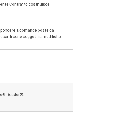
resente Contratto costituisce
 rispondere a domande poste da
 presenti sono soggetti a modifiche
 materia di copyright. L'utente deve
ginale.
e del Manuale a terzi, né trasferire
NÉ RIMUOVERE GLI AVVISI RELATIVI A
NON PUÒ CEDERE O COMUNQUE
dobe® Reader®.
UIRE, METTERE IN RETE, CREARE O
A GARANZIA DI ALCUN TIPO, E