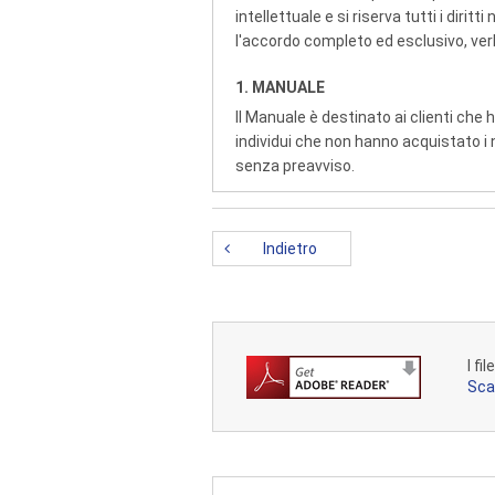
intellettuale e si riserva tutti i di
l'accordo completo ed esclusivo, verba
1. MANUALE
Il Manuale è destinato ai clienti ch
individui che non hanno acquistato i n
senza preavviso.
Il Manuale è protetto dalla legge sul 
riprodurre su ogni copia l'avviso sul 
Indietro
2. LIMITAZIONI
Tranne che nei casi espressamente pre
elettronicamente il Manuale da un 
COPYRIGHT, MARCHI DI FABBRICA O
I f
ALIENARE, MODIFICARE, ADATTARE, 
Sca
FAR CREARE OPERE DERIVATE BASAT
3. GARANZIA LIMITATA ED ESONER
NELLA MISURA MASSIMA AMMESSA DAL