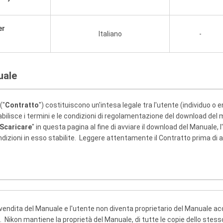
er
Italiano
-
uale
("
Contratto
") costituiscono un'intesa legale tra l'utente (individuo o e
abilisce i termini e le condizioni di regolamentazione del download del 
Scaricare
" in questa pagina al fine di avviare il download del Manuale, 
ondizioni in esso stabilite. Leggere attentamente il Contratto prima di a
vendita del Manuale e l'utente non diventa proprietario del Manuale a
Nikon mantiene la proprietà del Manuale, di tutte le copie dello stesso e d