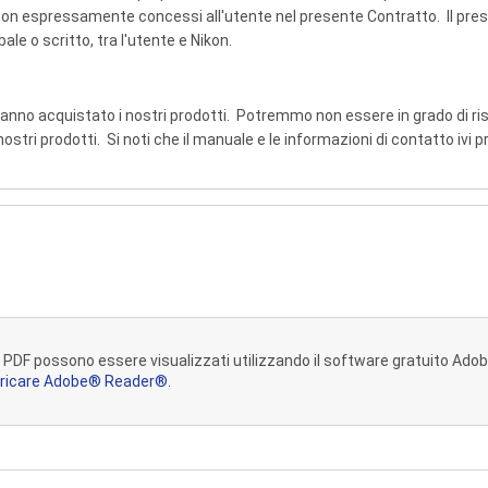
ritti non espressamente concessi all'utente nel presente Contratto. Il p
le o scritto, tra l'utente e Nikon.
e hanno acquistato i nostri prodotti. Potremmo non essere in grado di
ostri prodotti. Si noti che il manuale e le informazioni di contatto ivi
diritto d'autore giapponese e dalle leggi e dai trattati internazionali in
copyright Nikon e qualsiasi altra legenda sulla proprietà presente nell'ori
visti in questo Contratto, l'utente non può eseguire o distribuire copi
computer a un altro tramite una rete. L'UTENTE NON PUÒ MODIFICARE 
 ALTRI AVVISI DI PROTEZIONE CONTENUTI NEL MANUALE. L'UTENTE 
ile PDF possono essere visualizzati utilizzando il software gratuito A
TRADURRE, AFFITTARE, NOLEGGIARE, PRESTARE, RIVENDERE, DISTRIB
ricare Adobe® Reader®.
E SUL MANUALE O SU QUALSIASI PARTE O PORZIONE DI ESSO.
O DI RESPONSABILITÀ
LA LEGGE VIGENTE, IL MANUALE VIENE FORNITO "COSÌ COM'È", SENZ