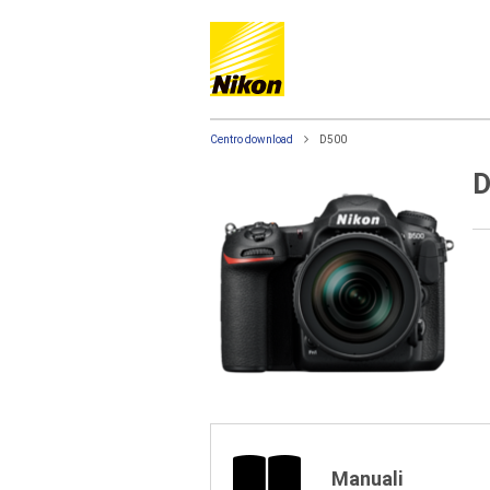
Centro download
D500
D
Manuali