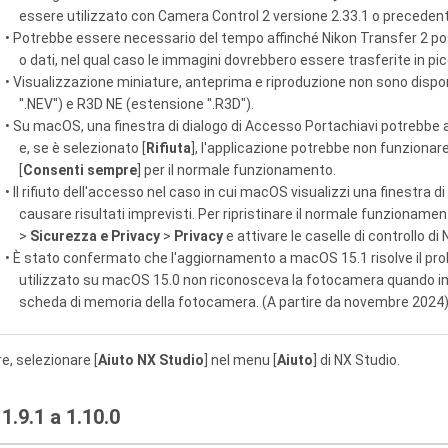
essere utilizzato con Camera Control 2 versione 2.33.1 o precedent
• Potrebbe essere necessario del tempo affinché Nikon Transfer 2 poss
o dati, nel qual caso le immagini dovrebbero essere trasferite in picco
• Visualizzazione miniature, anteprima e riproduzione non sono dispo
".NEV") e R3D NE (estensione ".R3D").
• Su macOS, una finestra di dialogo di Accesso Portachiavi potrebbe ap
e, se è selezionato [
Rifiuta
], l'applicazione potrebbe non funziona
[
Consenti sempre
] per il normale funzionamento.
• Il rifiuto dell'accesso nel caso in cui macOS visualizzi una finestra 
causare risultati imprevisti. Per ripristinare il normale funzioname
>
Sicurezza e Privacy
>
Privacy
e attivare le caselle di controllo di
• È stato confermato che l'aggiornamento a macOS 15.1 risolve il pro
utilizzato su macOS 15.0 non riconosceva la fotocamera quando im
scheda di memoria della fotocamera. (A partire da novembre 2024
re, selezionare [
Aiuto NX Studio
] nel menu [
Aiuto
] di NX Studio.
1.9.1 a 1.10.0