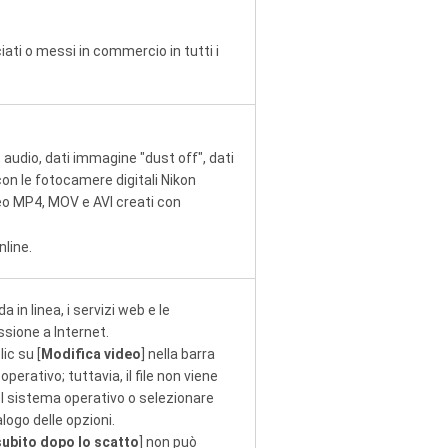
ati o messi in commercio in tutti i
audio, dati immagine "dust off", dati
 con le fotocamere digitali Nikon
eo MP4, MOV e AVI creati con
nline.
a in linea, i servizi web e le
sione a Internet.
ic su [
Modifica video
] nella barra
perativo; tuttavia, il file non viene
el sistema operativo o selezionare
ialogo delle opzioni.
subito dopo lo scatto
] non può