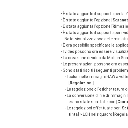
• È stato aggiunto il supporto per la Z
• È stata aggiunta l'opzione [
Sgranat
• È stata aggiunta l'opzione [
Rimozio
• È stato aggiunto il supporto per i v
Nota: visualizzazione delle miniatu
• È ora possibile specificare le appli
• I video possono ora essere visualiz
• La creazione di video da Motion Sn
• Le presentazioni possono ora esser
• Sono stati risolti i seguenti problem
- I colori nelle immagini RAW a vol
[
Regolazioni
].
- La regolazione o l'etichettatura 
- La conversione di file di immagini
erano state scattate con [
Conte
- Le regolazioni effettuate per [
Sat
tinta
] > LCH nel riquadro [
Regola