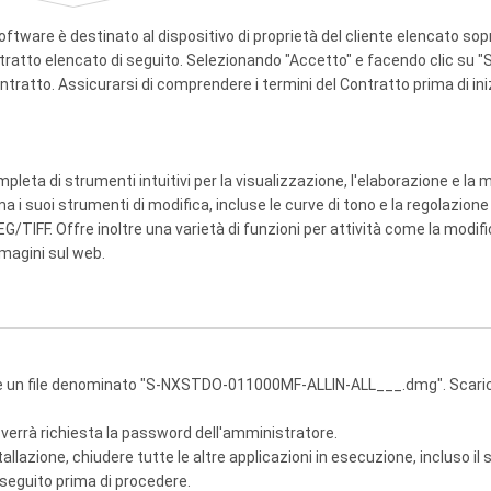
re è destinato al dispositivo di proprietà del cliente elencato sopra 
tratto elencato di seguito. Selezionando "Accetto" e facendo clic su "S
ontratto. Assicurarsi di comprendere i termini del Contratto prima di ini
pleta di strumenti intuitivi per la visualizzazione, l'elaborazione e la 
a i suoi strumenti di modifica, incluse le curve di tono e la regolazion
/TIFF. Offre inoltre una varietà di funzioni per attività come la modifi
magini sul web.
e un file denominato "S-NXSTDO-011000MF-ALLIN-ALL___.dmg". Scaricare
verrà richiesta la password dell'amministratore.
tallazione, chiudere tutte le altre applicazioni in esecuzione, incluso il 
i seguito prima di procedere.