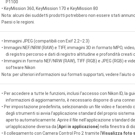
P1100
• KeyMission 360, KeyMission 170 e KeyMission 80
Nota: alcuni dei suddetti prodotti potrebbero non essere stati annunci
Paesi o le regioni.
• Immagini JPEG (compatibili con Exif 2.2–2.3)
• Immagini NEF/NRW (RAW) e TIFF, immagini 3D in formato MPO, video, 
di registro percorso e dati di registro altitudine e profondità creati
• Immagini in formato NEF/NRW (RAW), TIFF (RGB) e JPEG (RGB) e vid
software Nikon
Nota: per ulteriori informazioni sui formati supportati, vedere l'aiuto o
• Per accedere a tutte le funzioni, inclusi l'accesso con Nikon ID, la guid
informazioni di aggiornamento, è necessario disporre di una connes
• Per impostazione predefinita, selezionando un file video e facendo cl
degli strumenti si avvia l'applicazione standard del proprio sistema o
aperto automaticamente. Aprire il file nell'applicazione standard d
un'applicazione diversa da [
Apri in applicazione
] nella finestra di d
• Il collegamento con Camera Control Pro 2 tramite [
Visualizza foto 