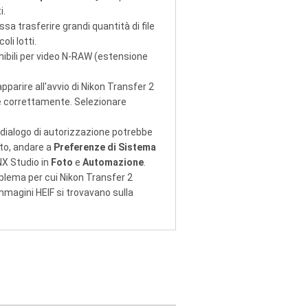
i.
a trasferire grandi quantità di file
li lotti.
nibili per video N-RAW (estensione
parire all'avvio di Nikon Transfer 2
re correttamente. Selezionare
di dialogo di autorizzazione potrebbe
nto, andare a
Preferenze di Sistema
 NX Studio in
Foto
e
Automazione
.
blema per cui Nikon Transfer 2
magini HEIF si trovavano sulla
)