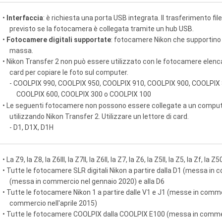
•
Interfaccia
: è richiesta una porta USB integrata. Il trasferimento f
previsto se la fotocamera è collegata tramite un hub USB.
•
Fotocamere digitali supportate
: fotocamere Nikon che supportino
massa.
• Nikon Transfer 2 non può essere utilizzato con le fotocamere elencat
card per copiare le foto sul computer.
- COOLPIX 990, COOLPIX 950, COOLPIX 910, COOLPIX 900, COOLPIX 
COOLPIX 600, COOLPIX 300 o COOLPIX 100
• Le seguenti fotocamere non possono essere collegate a un compute
utilizzando Nikon Transfer 2. Utilizzare un lettore di card.
- D1, D1X, D1H
• La Z9, la Z8, la Z6III, la Z7II, la Z6II, la Z7, la Z6, la Z5II, la Z5, la Zf, la 
• Tutte le fotocamere SLR digitali Nikon a partire dalla D1 (messa in 
(messa in commercio nel gennaio 2020) e alla D6
• Tutte le fotocamere Nikon 1 a partire dalle V1 e J1 (messe in comme
commercio nell'aprile 2015)
• Tutte le fotocamere COOLPIX dalla COOLPIX E100 (messa in commer