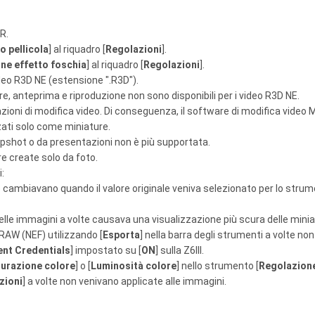
R.
o pellicola
] al riquadro [
Regolazioni
].
ne effetto foschia
] al riquadro [
Regolazioni
].
ideo R3D NE (estensione ".R3D").
re, anteprima e riproduzione non sono disponibili per i video R3D NE.
cazioni di modifica video. Di conseguenza, il software di modifica video M
zati solo come miniature.
apshot o da presentazioni non è più supportata.
e create solo da foto.
i:
te cambiavano quando il valore originale veniva selezionato per lo strum
delle immagini a volte causava una visualizzazione più scura delle minia
 RAW (NEF) utilizzando [
Esporta
] nella barra degli strumenti a volte no
nt Credentials
] impostato su [
ON
] sulla Z6III.
urazione colore
] o [
Luminosità colore
] nello strumento [
Regolazione
zioni
] a volte non venivano applicate alle immagini.