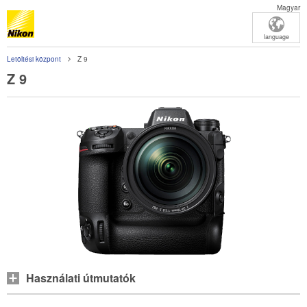
Magyar
language
Letöltési központ
Z 9
Z 9
Használati útmutatók