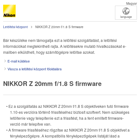
Magyar
language
Letöltési központ
NIKKOR Z 20mm f/1.8 S firmware
Bár készüléke nem támogatja ezt a letöltési szolgáltatást, a letöltési
információkat megtekintheti rajta. A letöltésekre mutató hivatkozásokat e-
mailben elküldheti, hogy számítógépre letöltse azokat.
E-mail küldése
Vissza a letöltési központ főoldalára
NIKKOR Z 20mm f/1.8 S firmware
• Ez a szolgáltatás az
NIKKOR Z 20mm f/1.8 S
objektíveken futó firmware
1.10-es verzióra történő frissítéséhez biztosít szoftvert. Nem szükséges
letöltenie vagy telepítenie ezt a frissítést, ha a fent említett firmware-
verzió már telepítve van.
• A firmware frissítéséhez rögzítse az
NIKKOR Z 20mm f/1.8 S
objektívet a
fényképezőgépre. A kompatibilis fényképezőgépek listáját lásd a