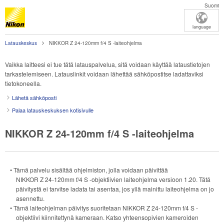
Suomi
language
Latauskeskus
NIKKOR Z 24-120mm f/4 S -laiteohjelma
Vaikka laitteesi ei tue tätä latauspalvelua, sitä voidaan käyttää lataustietojen
tarkastelemiseen. Latauslinkit voidaan lähettää sähköpostitse ladattaviksi
tietokoneella.
Lähetä sähköposti
Palaa latauskeskuksen kotisivulle
NIKKOR Z 24-120mm f/4 S -laiteohjelma
• Tämä palvelu sisältää ohjelmiston, jolla voidaan päivittää
NIKKOR Z 24-120mm f/4 S
-objektiivien laiteohjelma versioon 1.20. Tätä
päivitystä ei tarvitse ladata tai asentaa, jos yllä mainittu laiteohjelma on jo
asennettu.
• Tämä laiteohjelman päivitys suoritetaan
NIKKOR Z 24-120mm f/4 S
-
objektiivi kiinnitettynä kameraan. Katso yhteensopivien kameroiden