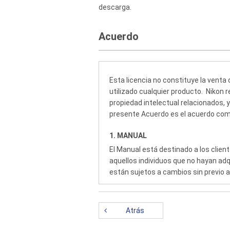
descarga.
Acuerdo
Esta licencia no constituye la venta
utilizado cualquier producto. Nikon 
propiedad intelectual relacionados, 
presente Acuerdo es el acuerdo comple
1. MANUAL
El Manual está destinado a los clie
aquellos individuos que no hayan ad
están sujetos a cambios sin previo a
El Manual está protegido por las ley
Cada una de las copias deberá reprodu
Atrás
propiedad que exhiba el original.