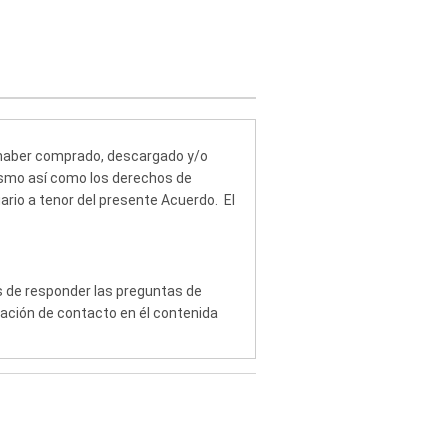
de haber comprado, descargado y/o
mismo así como los derechos de
ario a tenor del presente Acuerdo. El
s de responder las preguntas de
mación de contacto en él contenida
es en materia de derechos de autor.
ción referente al derecho de