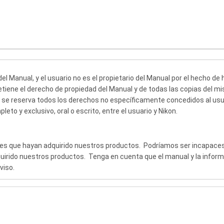
 del Manual, y el usuario no es el propietario del Manual por el hecho 
retiene el derecho de propiedad del Manual y de todas las copias del 
y se reserva todos los derechos no específicamente concedidos al usu
to y exclusivo, oral o escrito, entre el usuario y Nikon.
ntes que hayan adquirido nuestros productos. Podríamos ser incapace
quirido nuestros productos. Tenga en cuenta que el manual y la infor
viso.
es de derechos de autor de Japón y las leyes y tratados internacional
cir el aviso de propiedad intelectual de Nikon y cualquier otra indica