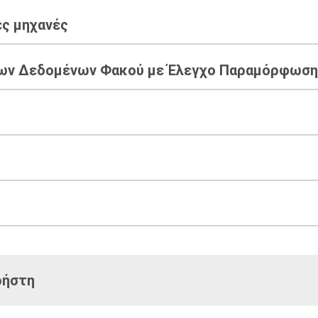
ς μηχανές
ων Δεδομένων Φακού με Έλεγχο Παραμόρφωσης
ρήστη