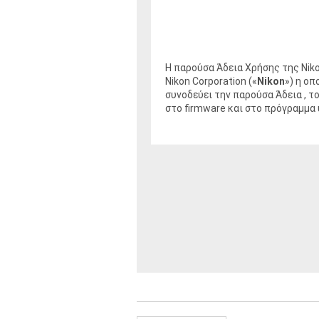
Η παρούσα Άδεια Χρήσης της Niko
Nikon Corporation («
Nikon
») η οπ
συνοδεύει την παρούσα Άδεια , τ
στο firmware και στο πρόγραμμα 
Κάνοντας κλικ στο κουμπί «
Έναρ
ξεκινήσει η λήψη του ΛΟΓΙΣΜΙΚΟΥ
παρούσας Άδειας. Αν δεν συμφων
Η άδεια αυτή δεν συνιστά πώλησ
προϊόντος, μέσω λήψης και/ή χρή
αντίγραφα αυτού και όλων των σ
χορηγούνται ρητώς σε εσάς στο 
προφορική ή γραπτή, ανάμεσα σε 