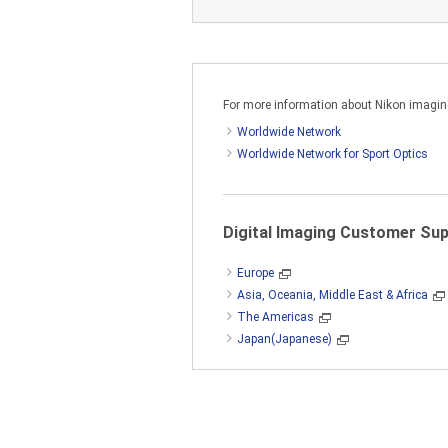
For more information about Nikon imaging 
لعلم أنه يمكنك استخدام البرنامج
Worldwide Network
 الخادم.
Worldwide Network for Sport Optics
كل نسخة إشعار حقوق النسخ الخاص
Digital Imaging Customer Su
Europe
Asia, Oceania, Middle East & Africa
The Americas
Japan(Japanese)
مج إلكترونيًا من جهاز كمبيوتر إلى آخر
 إلى شكل يدركه الإنسان، إلا حسبما
رنامج. لا يجوز لك إسناد أو التصرف في