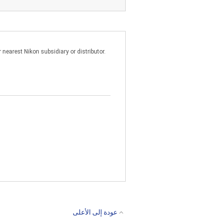
ب) تثبيت البرنامج وفقًا للإعداد الموجود
ج) عمل نسخة واحدة (1) من البرنامج في شكل مقروء آليًا فقط لأغراض النسخ الاحتياطي.
nearest Nikon subsidiary or distributor.
لا يجوز لك استخدام البرنامج مع أنظمة 
على كمبيوتر فردي متصل بشبكة أو خادم 
البرنامج محميّ بقانون حقوق النسخ الي
بنيكون وأي نقوش للملكية موجودة على
2. القيود
باستثناء ما هو مذكور خلاف ذلك في هذه ا
عبر شبكة. يحتوي البرنامج على أسرار تج
عودة إلى الأعلى
يسمح به القانون. لا يجوز لك تغيير أو إ