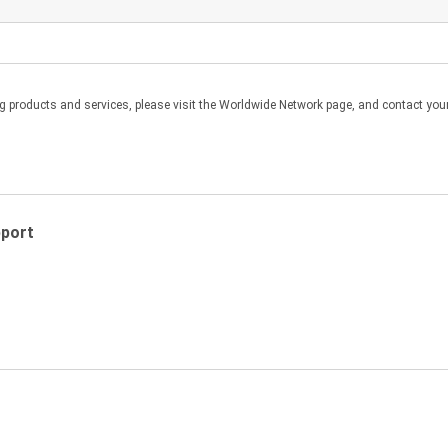
 على هذا الموقع واستخدام البرنامج للمنتج المذكور أعلاه؛ و
products and services, please visit the Worldwide Network page, and contact your 
أو شبكات أو خوادم متعددة أو محاكاته على كمبيوتر مركزي أو كمبيوتر مصغر، مع ا
طالما أن البرنامج يتعذر الوصول إليه من أجهزة كمبيوتر أخرى عبر تلك الشبكة أو
اباني والقوانين والاتفاقيات الدولية المتعلقة بحقوق النسخ. يجب أن تنسخ على 
pport
 الأصل.
لاتفاقية، لا يجوز لك عمل أو توزيع نسخ من البرنامج على الآخرين أو إرسال البرنا
ارية، ومن أجل حمايتها، لا يجوز لك تفكيك البرنامج أو هندسته عكسيًا أو تخفيضه
زالة حقوق النسخ أو العلامة التجارية أو غيرها من إشعارات الحماية الواردة في الب